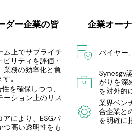
ーダー企業の皆
企業オー
ーム上でサプライチ
バイヤー
ナビリティを評価・
、業務の効率化と負
Synes
ます。
がりを深
合性を確保しつつ、
を対外的
テーション上のリス
業界ベン
。
合企業と
アにより、ESGパ
を明確に
かつ高い透明性をも