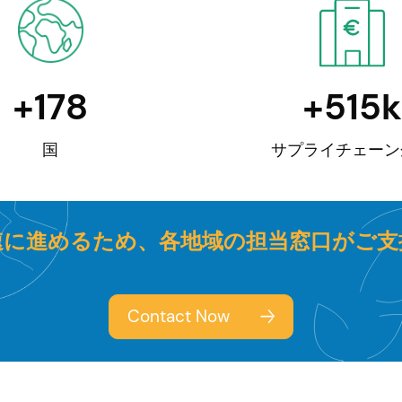
+
181
+
524
国
サプライチェーン
速に進めるため、各地域の担当窓口がご支
Contact Now