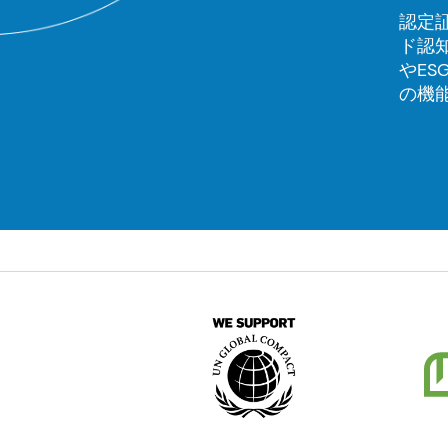
認定証
ド認知
やE
の機