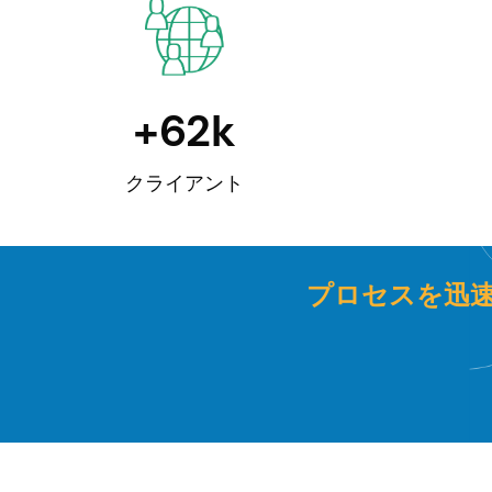
+
63
k
クライアント
プロセスを迅