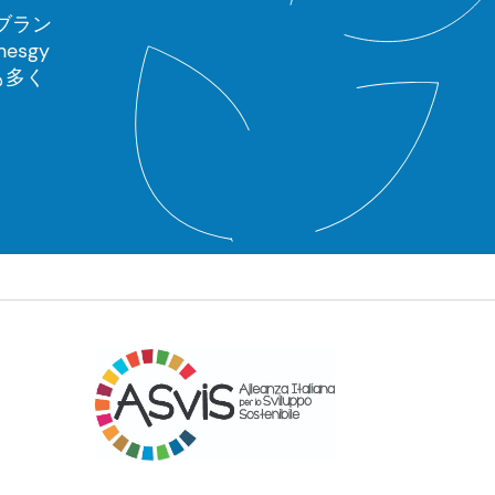
ブラン
sgy
も多く