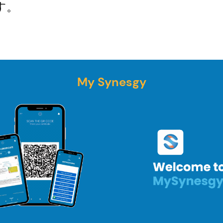
す。
My Synesgy